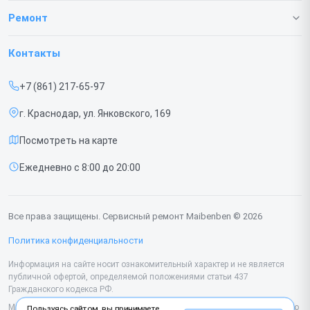
О нашем сервисе
Ремонт
Гарантия
Ноутбуков
Контакты
Прайс-лист
Мониторов
+7 (861) 217-65-97
Срочный ремонт
Портативных колонок
г. Краснодар, ул. Янковского, 169
Доставка и способы оплаты
Компьютеров
Посмотреть на карте
Диагностика
Ежедневно с 8:00 до 20:00
Контакты
Все права защищены. Сервисный ремонт Maibenben © 2026
Политика конфиденциальности
Информация на сайте носит ознакомительный характер и не является
публичной офертой, определяемой положениями статьи 437
Гражданского кодекса РФ.
Мы специализируемся на обслуживании и ремонте техники Maibenben, но
Пользуясь сайтом, вы принимаете